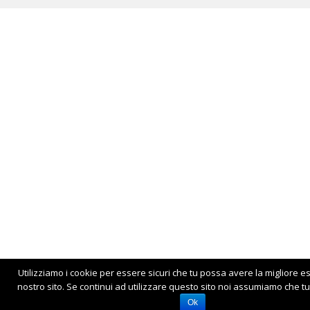
Utilizziamo i cookie per essere sicuri che tu possa avere la migliore e
nostro sito. Se continui ad utilizzare questo sito noi assumiamo che tu 
Ok