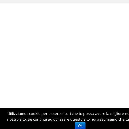
Utilizziamo i cookie per essere sicuri che tu possa avere la migliore e
nostro sito. Se continui ad utilizzare questo sito noi assumiamo che tu 
Ok