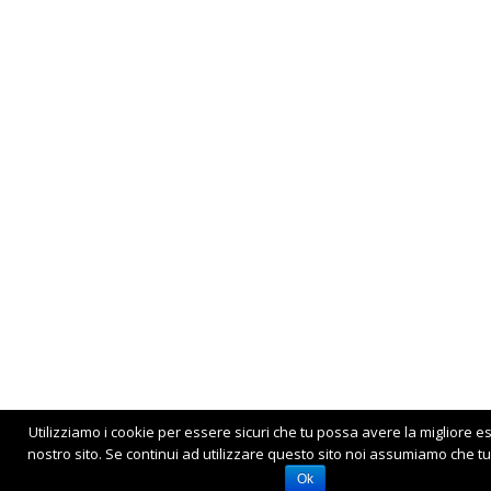
Utilizziamo i cookie per essere sicuri che tu possa avere la migliore e
nostro sito. Se continui ad utilizzare questo sito noi assumiamo che tu 
Ok