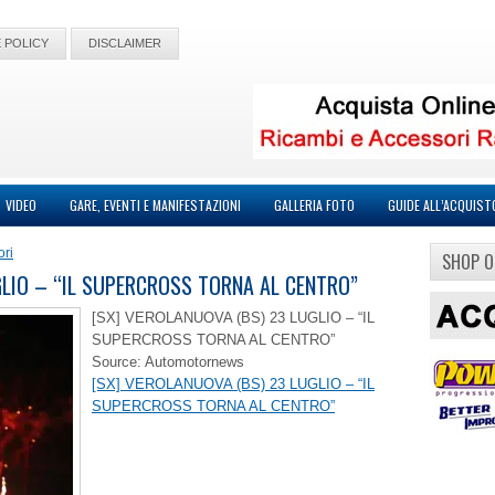
 POLICY
DISCLAIMER
VIDEO
GARE, EVENTI E MANIFESTAZIONI
GALLERIA FOTO
GUIDE ALL’ACQUIST
ori
SHOP O
GLIO – “IL SUPERCROSS TORNA AL CENTRO”
[SX] VEROLANUOVA (BS) 23 LUGLIO – “IL
SUPERCROSS TORNA AL CENTRO”
Source: Automotornews
[SX] VEROLANUOVA (BS) 23 LUGLIO – “IL
SUPERCROSS TORNA AL CENTRO”