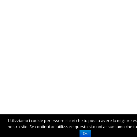
Utilizziamo i cookie per essere sicuri che tu possa avere la migliore e
nostro sito. Se continui ad utilizzare questo sito noi assumiamo che tu 
Ok