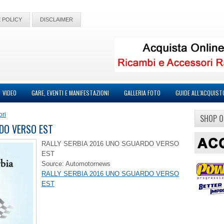
 POLICY
DISCLAIMER
VIDEO
GARE, EVENTI E MANIFESTAZIONI
GALLERIA FOTO
GUIDE ALL’ACQUIST
ori
SHOP O
DO VERSO EST
RALLY SERBIA 2016 UNO SGUARDO VERSO
EST
Source: Automotornews
RALLY SERBIA 2016 UNO SGUARDO VERSO
EST