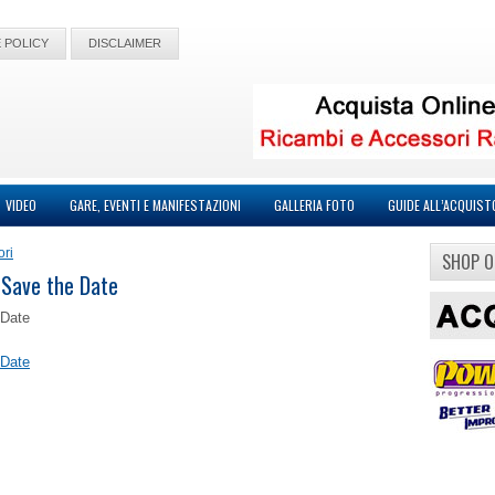
 POLICY
DISCLAIMER
VIDEO
GARE, EVENTI E MANIFESTAZIONI
GALLERIA FOTO
GUIDE ALL’ACQUIST
ori
SHOP O
 Save the Date
 Date
 Date