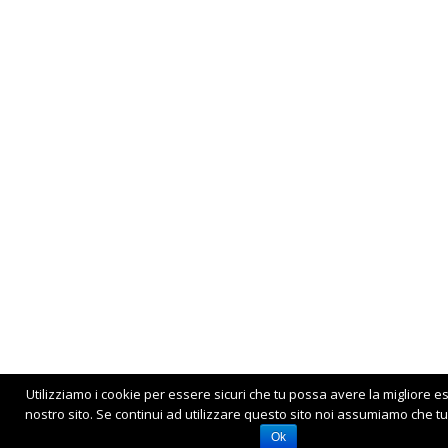
Utilizziamo i cookie per essere sicuri che tu possa avere la migliore e
nostro sito. Se continui ad utilizzare questo sito noi assumiamo che tu 
Ok