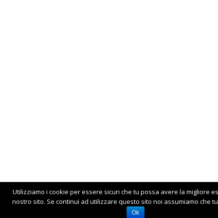
Utilizziamo i cookie per essere sicuri che tu possa avere la migliore e
nostro sito. Se continui ad utilizzare questo sito noi assumiamo che tu 
Ok