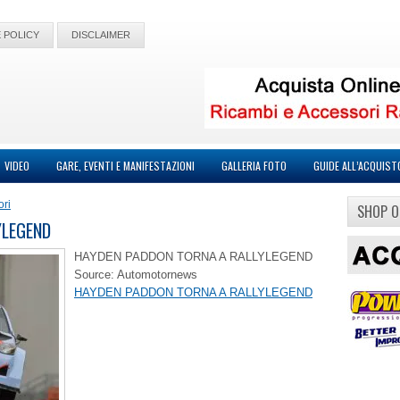
 POLICY
DISCLAIMER
VIDEO
GARE, EVENTI E MANIFESTAZIONI
GALLERIA FOTO
GUIDE ALL’ACQUIST
ori
SHOP O
YLEGEND
HAYDEN PADDON TORNA A RALLYLEGEND
Source: Automotornews
HAYDEN PADDON TORNA A RALLYLEGEND