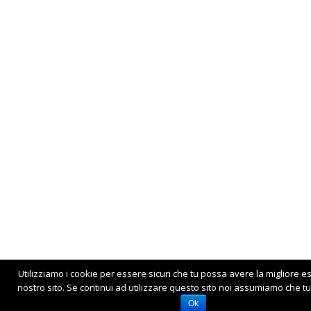
Utilizziamo i cookie per essere sicuri che tu possa avere la migliore e
nostro sito. Se continui ad utilizzare questo sito noi assumiamo che tu 
Ok