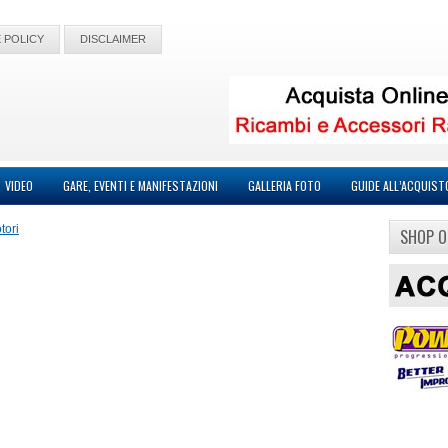
 POLICY
DISCLAIMER
VIDEO
GARE, EVENTI E MANIFESTAZIONI
GALLERIA FOTO
GUIDE ALL’ACQUIST
tori
SHOP O