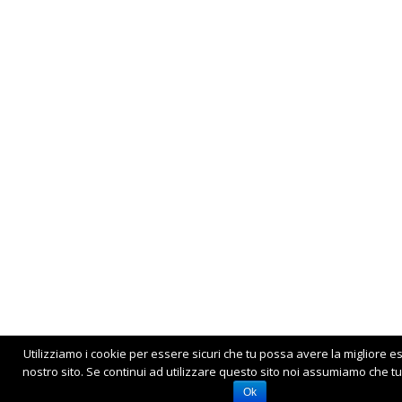
Utilizziamo i cookie per essere sicuri che tu possa avere la migliore e
nostro sito. Se continui ad utilizzare questo sito noi assumiamo che tu 
Ok