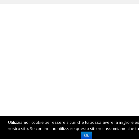
Utilizziamo i cookie per essere sicuri che tu possa avere la migliore e
nostro sito. Se continui ad utilizzare questo sito noi assumiamo che tu 
Ok