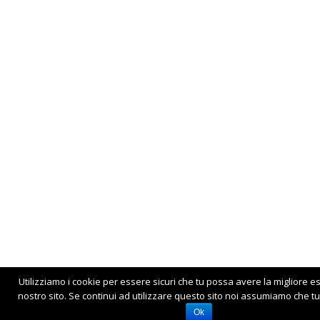
Utilizziamo i cookie per essere sicuri che tu possa avere la migliore e
nostro sito. Se continui ad utilizzare questo sito noi assumiamo che tu 
Ok