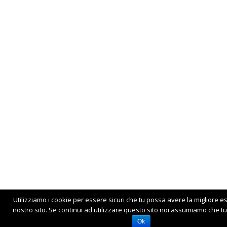
Utilizziamo i cookie per essere sicuri che tu possa avere la migliore e
nostro sito. Se continui ad utilizzare questo sito noi assumiamo che tu 
Ok