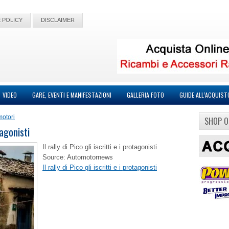
 POLICY
DISCLAIMER
VIDEO
GARE, EVENTI E MANIFESTAZIONI
GALLERIA FOTO
GUIDE ALL’ACQUIST
motori
SHOP O
tagonisti
Il rally di Pico gli iscritti e i protagonisti
Source: Automotornews
Il rally di Pico gli iscritti e i protagonisti