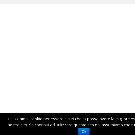
Utilizziamo i cookie per essere sicuri che tu possa avere la migliore e
nostro sito. Se continui ad utilizzare questo sito noi assumiamo che tu 
Ok