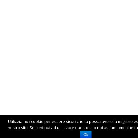
Utilizziamo i cookie per essere sicuri che tu possa avere la migliore e
nostro sito. Se continui ad utilizzare questo sito noi assumiamo che tu 
Ok