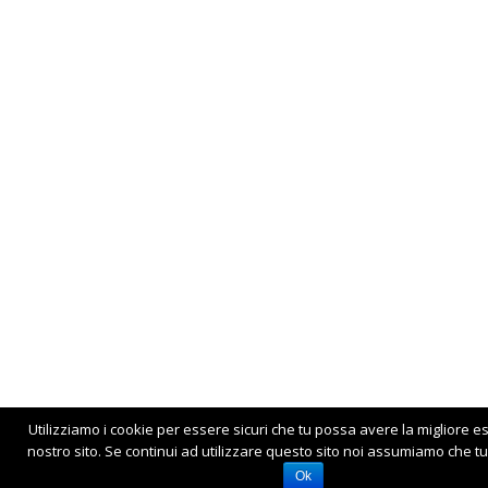
Utilizziamo i cookie per essere sicuri che tu possa avere la migliore e
nostro sito. Se continui ad utilizzare questo sito noi assumiamo che tu 
Ok