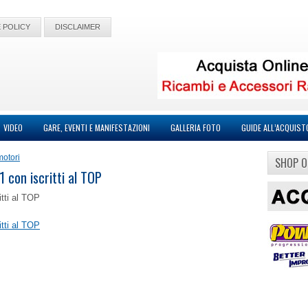
 POLICY
DISCLAIMER
VIDEO
GARE, EVENTI E MANIFESTAZIONI
GALLERIA FOTO
GUIDE ALL’ACQUIST
motori
SHOP O
 con iscritti al TOP
itti al TOP
itti al TOP