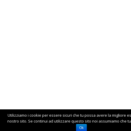
Utilizziamo i cookie per essere sicuri che tu possa avere la migliore e
nostro sito. Se continui ad utilizzare questo sito noi assumiamo che tu 
Ok