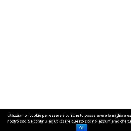
Utilizziamo i cookie per essere sicuri che tu possa avere la migliore e
nostro sito. Se continui ad utilizzare questo sito noi assumiamo che tu 
Ok