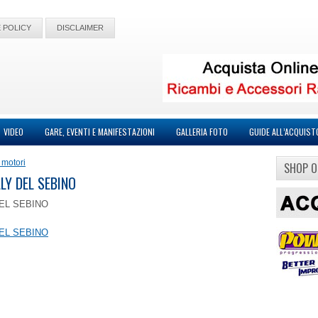
 POLICY
DISCLAIMER
VIDEO
GARE, EVENTI E MANIFESTAZIONI
GALLERIA FOTO
GUIDE ALL’ACQUIST
 motori
SHOP O
LLY DEL SEBINO
DEL SEBINO
DEL SEBINO