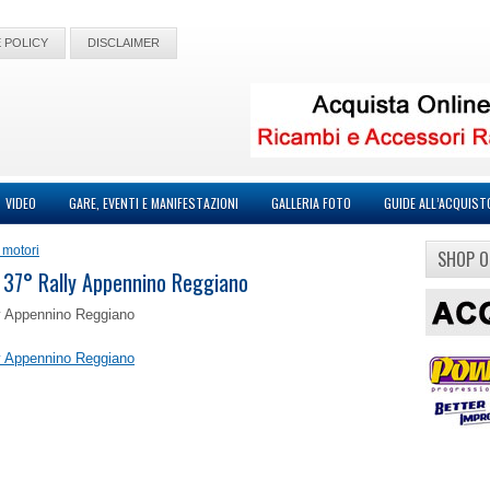
 POLICY
DISCLAIMER
VIDEO
GARE, EVENTI E MANIFESTAZIONI
GALLERIA FOTO
GUIDE ALL’ACQUIST
 motori
SHOP O
 il 37° Rally Appennino Reggiano
lly Appennino Reggiano
lly Appennino Reggiano