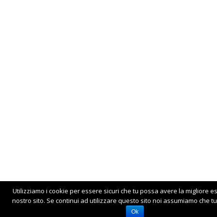
Utilizziamo i cookie per essere sicuri che tu possa avere la migliore e
nostro sito. Se continui ad utilizzare questo sito noi assumiamo che tu 
Ok