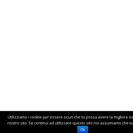
Utilizziamo i cookie per essere sicuri che tu possa avere la migliore e
nostro sito. Se continui ad utilizzare questo sito noi assumiamo che tu 
Ok