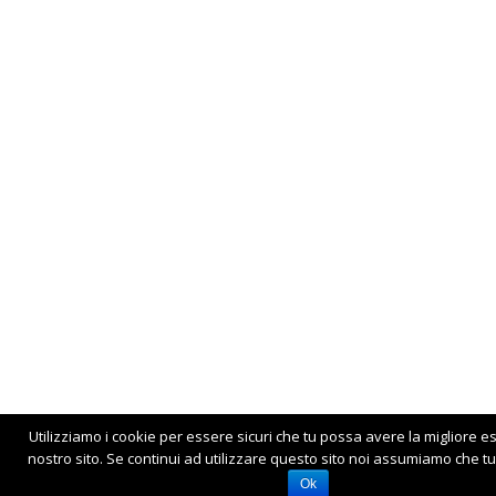
Utilizziamo i cookie per essere sicuri che tu possa avere la migliore e
nostro sito. Se continui ad utilizzare questo sito noi assumiamo che tu 
Ok