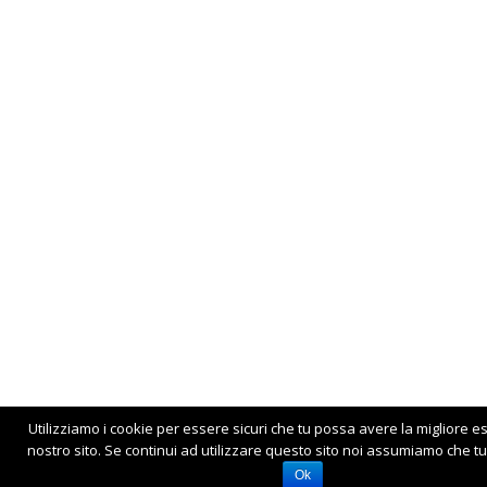
Utilizziamo i cookie per essere sicuri che tu possa avere la migliore e
nostro sito. Se continui ad utilizzare questo sito noi assumiamo che tu 
Ok