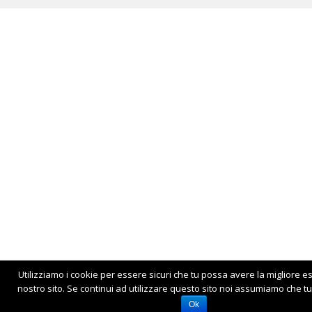
Utilizziamo i cookie per essere sicuri che tu possa avere la migliore e
nostro sito. Se continui ad utilizzare questo sito noi assumiamo che tu 
Ok