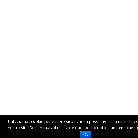
Utilizziamo i cookie per essere sicuri che tu possa avere la migliore e
nostro sito. Se continui ad utilizzare questo sito noi assumiamo che tu 
Ok