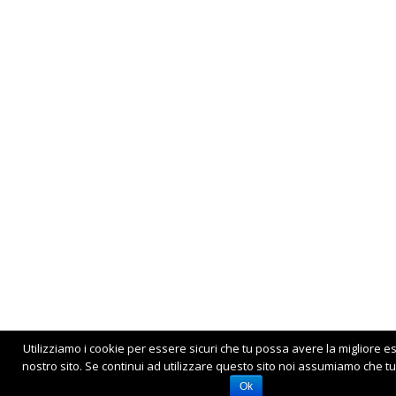
Utilizziamo i cookie per essere sicuri che tu possa avere la migliore e
nostro sito. Se continui ad utilizzare questo sito noi assumiamo che tu 
Ok