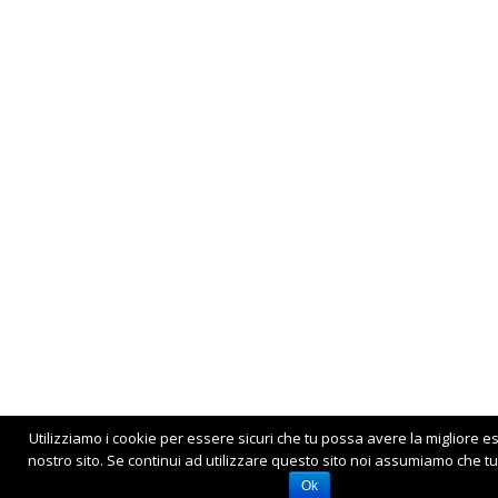
Utilizziamo i cookie per essere sicuri che tu possa avere la migliore e
nostro sito. Se continui ad utilizzare questo sito noi assumiamo che tu 
Ok