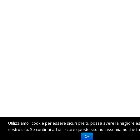
Utilizziamo i cookie per essere sicuri che tu possa avere la migliore e
nostro sito. Se continui ad utilizzare questo sito noi assumiamo che tu 
Ok