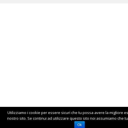
Utilizziamo i cookie per essere sicuri che tu possa avere la migliore e
nostro sito. Se continui ad utilizzare questo sito noi assumiamo che tu 
Ok