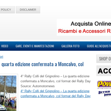
 POLICY
DISCLAIMER
VIDEO
GARE, EVENTI E MANIFESTAZIONI
GALLERIA FOTO
GUIDE ALL’ACQUIST
ori
SHOP O
La quarta edizione confermata a Moncalvo, col
4° Rally Colli del Grignolino – La quarta edizione
confermata a Moncalvo, col format del Rally Day
Source: Automotornews
4° Rally Colli del Grignolino – La quarta edizione
confermata a Moncalvo, col format del Rally Day