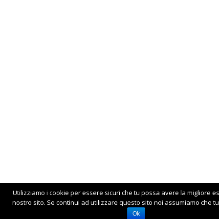
Utilizziamo i cookie per essere sicuri che tu possa avere la migliore e
nostro sito. Se continui ad utilizzare questo sito noi assumiamo che tu 
Ok