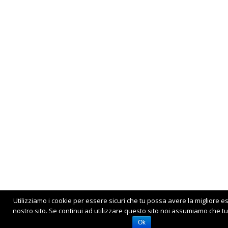
Utilizziamo i cookie per essere sicuri che tu possa avere la migliore e
nostro sito. Se continui ad utilizzare questo sito noi assumiamo che tu 
Ok