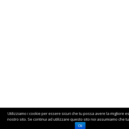
Utilizziamo i cookie per essere sicuri che tu possa avere la migliore e
nostro sito. Se continui ad utilizzare questo sito noi assumiamo che tu 
Ok