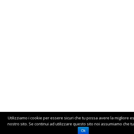
Utilizziamo i cookie per essere sicuri che tu possa avere la migliore e
nostro sito. Se continui ad utilizzare questo sito noi assumiamo che tu 
Ok