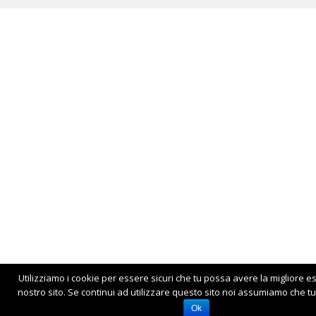
Utilizziamo i cookie per essere sicuri che tu possa avere la migliore e
nostro sito. Se continui ad utilizzare questo sito noi assumiamo che tu 
Ok