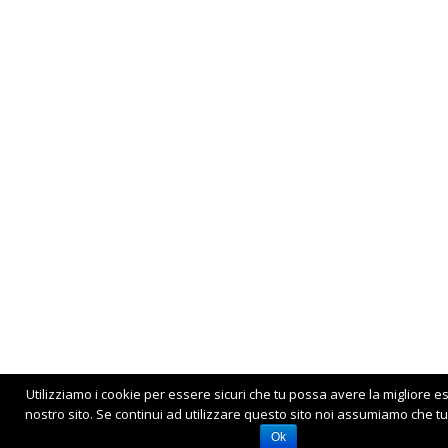
Utilizziamo i cookie per essere sicuri che tu possa avere la migliore e
nostro sito. Se continui ad utilizzare questo sito noi assumiamo che tu 
Ok