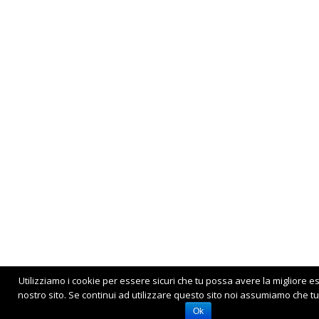
Utilizziamo i cookie per essere sicuri che tu possa avere la migliore e
nostro sito. Se continui ad utilizzare questo sito noi assumiamo che tu 
Ok