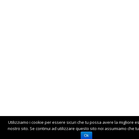
Utilizziamo i cookie per essere sicuri che tu possa avere la migliore e
nostro sito. Se continui ad utilizzare questo sito noi assumiamo che tu 
Ok