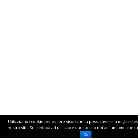
Utilizziamo i cookie per essere sicuri che tu possa avere la migliore e
nostro sito. Se continui ad utilizzare questo sito noi assumiamo che tu 
Ok