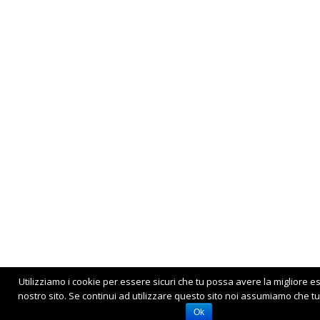
Utilizziamo i cookie per essere sicuri che tu possa avere la migliore e
nostro sito. Se continui ad utilizzare questo sito noi assumiamo che tu 
Ok