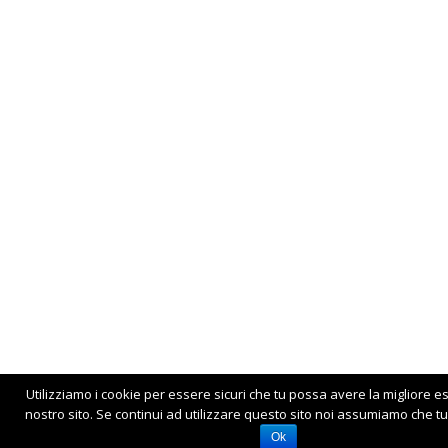
Utilizziamo i cookie per essere sicuri che tu possa avere la migliore e
nostro sito. Se continui ad utilizzare questo sito noi assumiamo che tu 
Ok