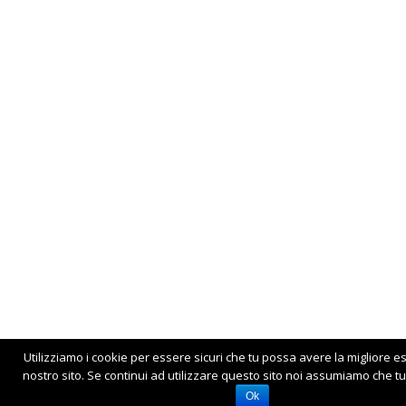
Utilizziamo i cookie per essere sicuri che tu possa avere la migliore e
nostro sito. Se continui ad utilizzare questo sito noi assumiamo che tu 
Ok