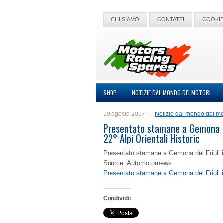
CHI SIAMO
CONTATTI
COOKIE
SHOP
NOTIZIE DAL MONDO DEI MOTORI
19 agosto 2017
Notizie dal mondo dei mo
Presentato stamane a Gemona del 
22° Alpi Orientali Historic
Presentato stamane a Gemona del Friuli il 5
Source: Automotornews
Presentato stamane a Gemona del Friuli il 5
Condividi: