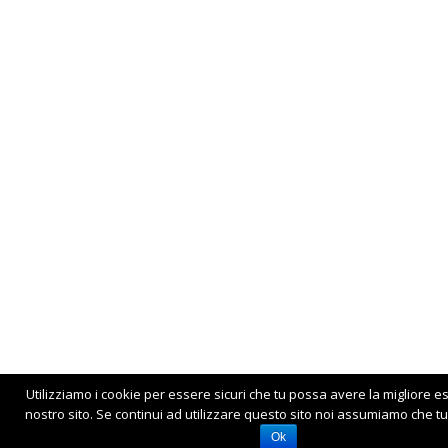
Utilizziamo i cookie per essere sicuri che tu possa avere la migliore e
nostro sito. Se continui ad utilizzare questo sito noi assumiamo che tu 
Ok